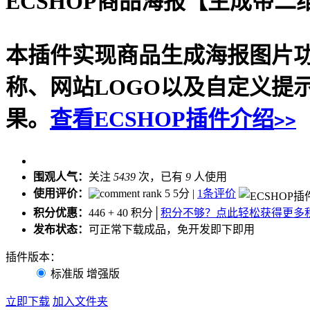
ECSHOP商品海报【生成带
本插件实现商品生成海报图片
称、网站LOGO以及自定义提
果。
查看ECSHOP插件介绍
>>
围观人气：
关注
5439
次，已有
9
人使用
使用评价：
5分 |
1条评价
积分优惠：
446
+
40
积分
│
积分不够？点此轻松获得更多
发布状态：
可正常下载成品，免开发即下即用
插件版本：
标准版
增强版
立即下载
加入文件夹