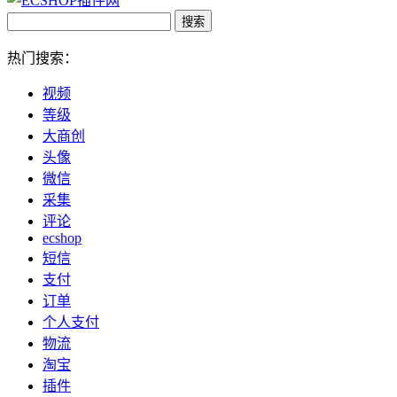
热门搜索：
视频
等级
大商创
头像
微信
采集
评论
ecshop
短信
支付
订单
个人支付
物流
淘宝
插件