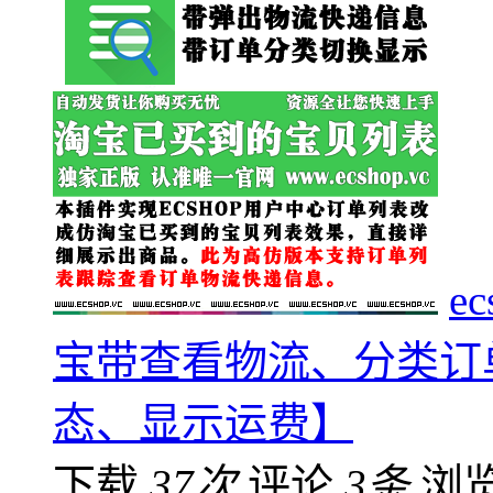
e
宝带查看物流、分类订
态、显示运费】
下载
37次
评论
3条
浏