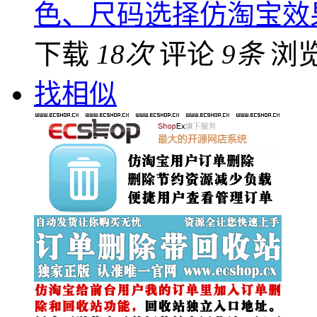
色、尺码选择仿淘宝效
下载
18次
评论
9条
浏
找相似