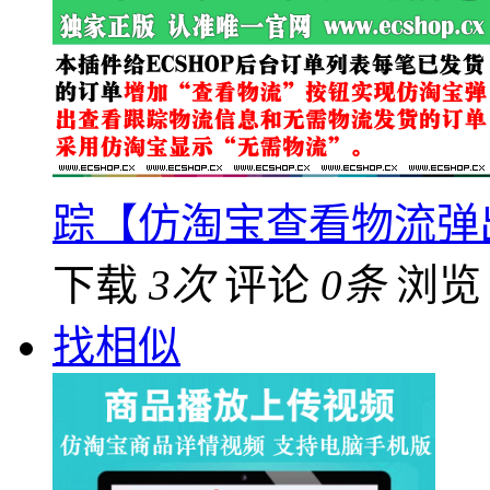
踪【仿淘宝查看物流弹
下载
3次
评论
0条
浏
找相似