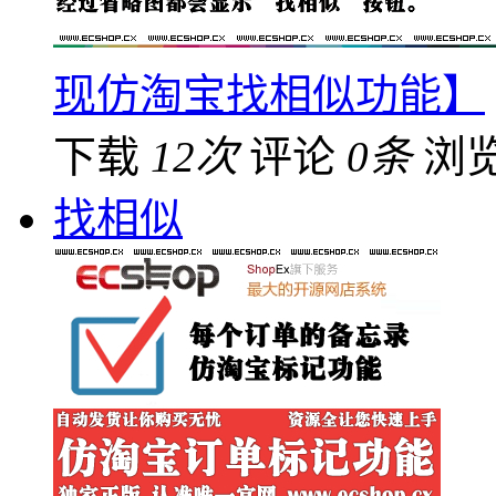
现仿淘宝找相似功能】
下载
12次
评论
0条
浏
找相似