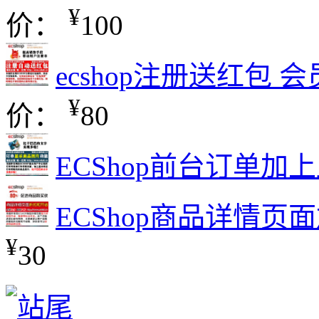
¥
价：
100
ecshop注册送红包
¥
价：
80
ECShop前台订单加
ECShop商品详情
¥
30