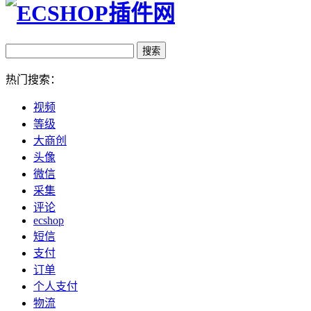
热门搜索：
视频
等级
大商创
头像
微信
采集
评论
ecshop
短信
支付
订单
个人支付
物流