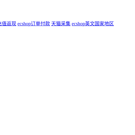
充值返现
ecshop订单付款
天猫采集
ecshop英文国家地区