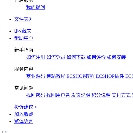
售后服务
我的提问
文件夹
0

收藏夹
帮助中心
新手指南
如何注册
如何登录
如何下载
如何评价
如何安装
服务内容
商业源码
建站教程
ECSHOP教程
ECSHOP插件
EC
常见问题
找回密码
找回用户名
发货说明
积分说明
支付方式
投诉建议 >
加入收藏
繁体语言