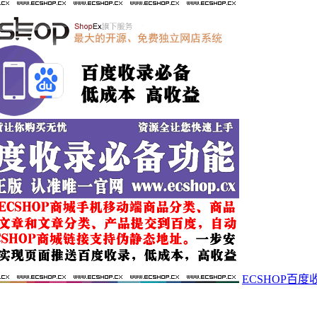
ECSHOP百