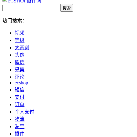
热门搜索：
视频
等级
大商创
头像
微信
采集
评论
ecshop
短信
支付
订单
个人支付
物流
淘宝
插件