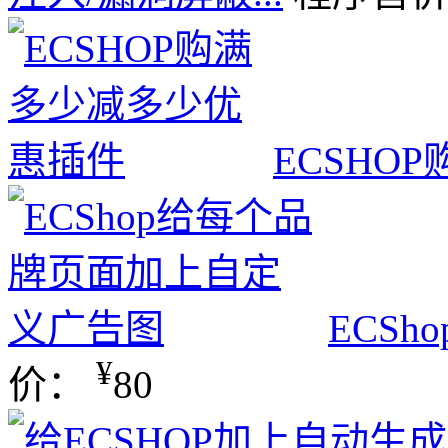
ECSHO
ECS
¥
价：
80