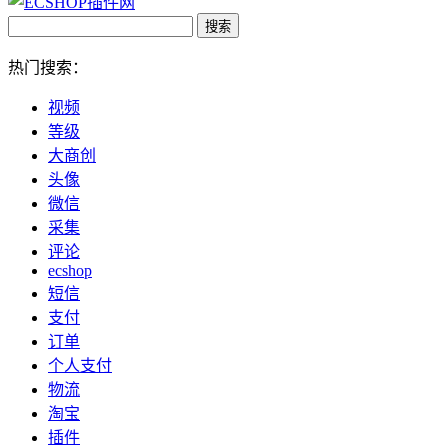
热门搜索：
视频
等级
大商创
头像
微信
采集
评论
ecshop
短信
支付
订单
个人支付
物流
淘宝
插件