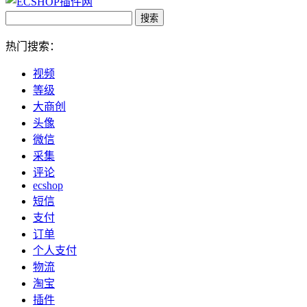
热门搜索：
视频
等级
大商创
头像
微信
采集
评论
ecshop
短信
支付
订单
个人支付
物流
淘宝
插件