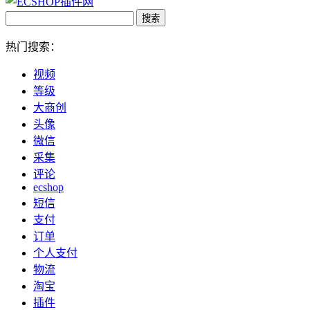
热门搜索：
视频
等级
大商创
头像
微信
采集
评论
ecshop
短信
支付
订单
个人支付
物流
淘宝
插件