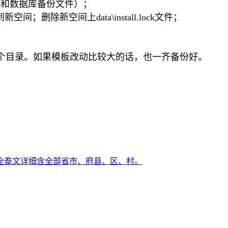
板和数据库备份文件）；
；删除新空间上data\install.lock文件；
s这两个目录。如果模板改动比较大的话，也一齐备份好。
全泰文详细含全部省市、府县、区、村。