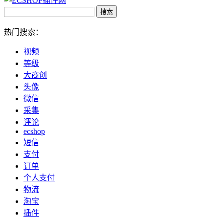
热门搜索：
视频
等级
大商创
头像
微信
采集
评论
ecshop
短信
支付
订单
个人支付
物流
淘宝
插件