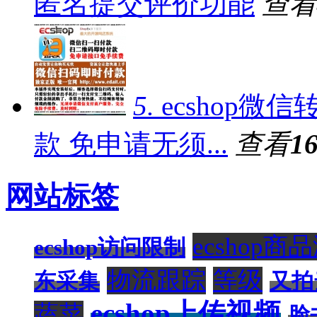
匿名提交评价功能
查看
5.
ecshop
款 免申请无须...
查看
1
网站标签
ecshop商
ecshop访问限制
物流跟踪
等级
东采集
又拍
ecshop上传视频
蔬菜
脸