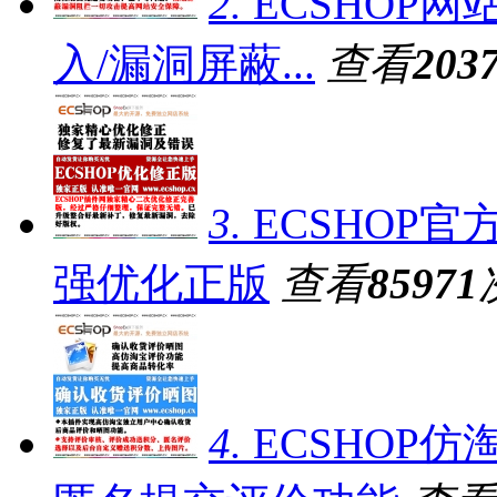
2.
ECSHOP网
入/漏洞屏蔽...
查看
203
3.
ECSHOP官
强优化正版
查看
85971
4.
ECSHOP