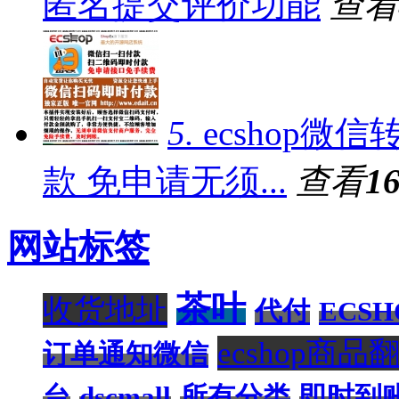
匿名提交评价功能
查看
5.
ecshop
款 免申请无须...
查看
1
网站标签
茶叶
收货地址
代付
ECS
ecshop商品
订单通知微信
台
dscmall
所有分类
即时到