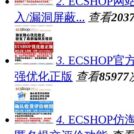
2.
ECSHOP网
入/漏洞屏蔽...
查看
203
3.
ECSHOP官
强优化正版
查看
85977
4.
ECSHOP