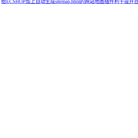
给ECSHOP加上自动生成sitemap.html的网站地图插件利于提升