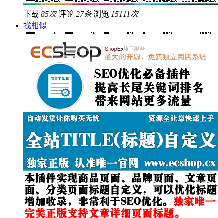
下载
85次
评论
27条
浏览
15111次
找相似