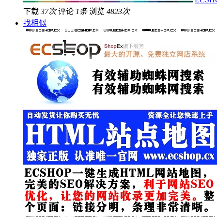
下载
37次
评论
1条
浏览
4823次
找相似