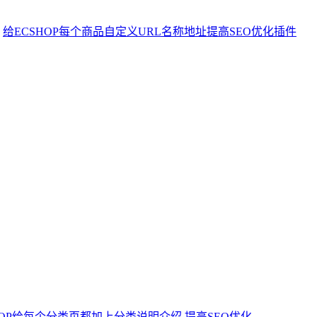
给ECSHOP每个商品自定义URL名称地址提高SEO优化插件
HOP给每个分类页都加上分类说明介绍 提高SEO优化