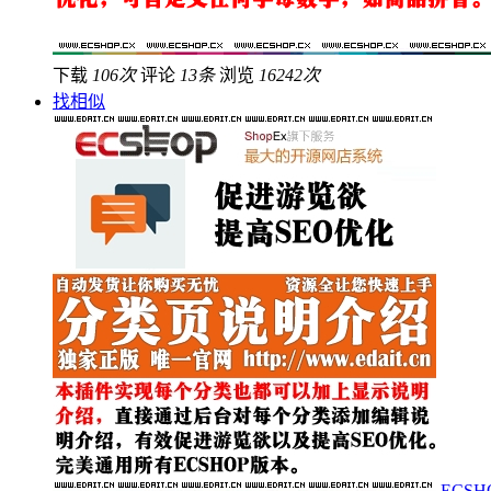
下载
106次
评论
13条
浏览
16242次
找相似
ECS