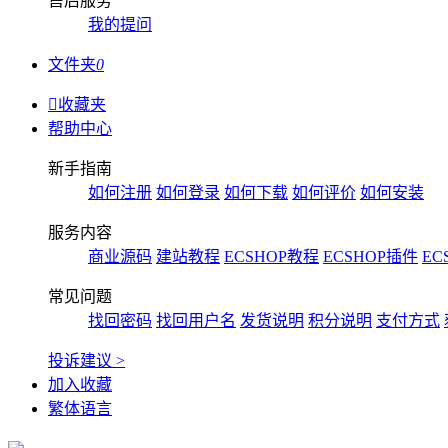
售后服务
我的提问
文件夹
0

收藏夹
帮助中心
新手指南
如何注册
如何登录
如何下载
如何评价
如何安装
服务内容
商业源码
建站教程
ECSHOP教程
ECSHOP插件
EC
常见问题
找回密码
找回用户名
发货说明
积分说明
支付方式
投诉建议 >
加入收藏
繁体语言