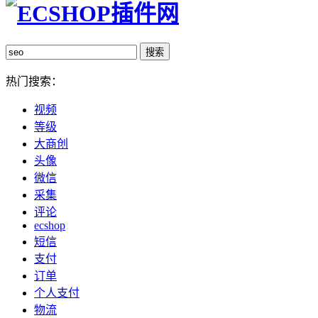
热门搜索：
视频
等级
大商创
头像
微信
采集
评论
ecshop
短信
支付
订单
个人支付
物流