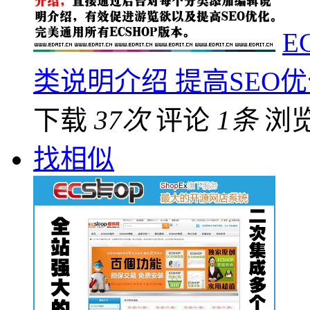
E
类说明介绍 提高SEO
下载
37次
评论
1条
浏
找相似