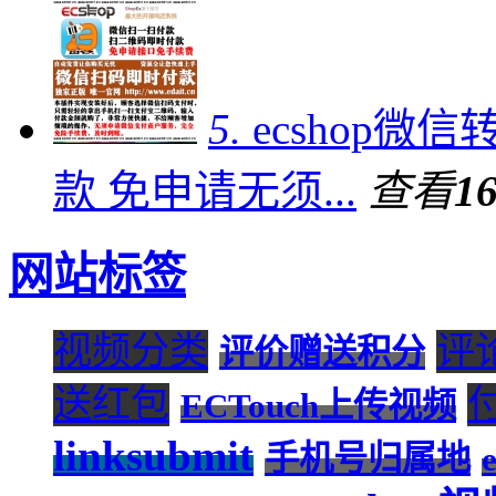
5.
ecshop
款 免申请无须...
查看
1
网站标签
视频分类
评
评价赠送积分
送红包
ECTouch上传视频
linksubmit
手机号归属地