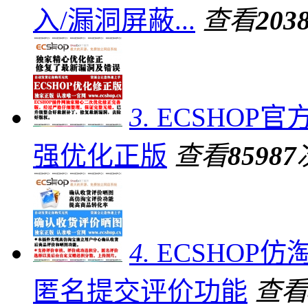
入/漏洞屏蔽...
查看
203
3.
ECSHOP官
强优化正版
查看
85987
4.
ECSHOP
匿名提交评价功能
查看