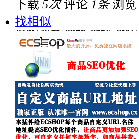
下载
5次
评论
1条
浏
找相似