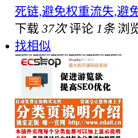
死链,避免权重流失,避
下载
37次
评论
1条
浏
找相似