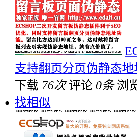
E
支持翻页分页伪静态地
下载
76次
评论
0条
浏
找相似