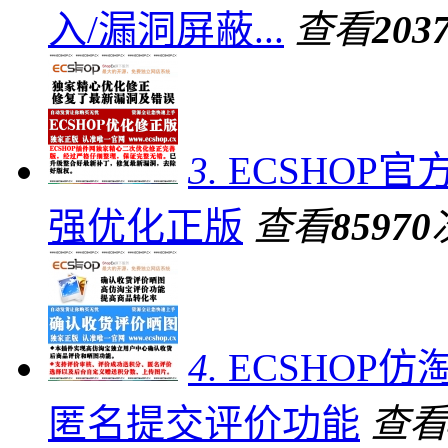
入/漏洞屏蔽...
查看
203
3.
ECSHOP官
强优化正版
查看
85970
4.
ECSHOP
匿名提交评价功能
查看