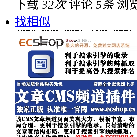
下载
32次
评论
5条
浏
找相似