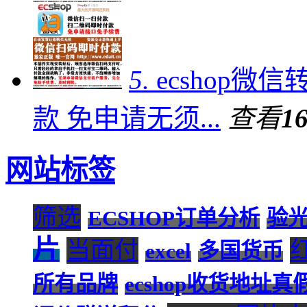
5.
ecshop
款 免申请无须...
查看
1
网站标签
筛选
ECSHOP订单分析
验
片
当面付
excel
多国货币
所有品牌
ecshop收货地址真