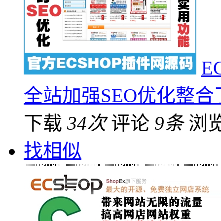
E
全站加强SEO优化整合
下载
34次
评论
9条
浏
找相似