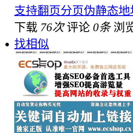
支持翻页分页伪静态地
下载
76次
评论
0条
浏
找相似