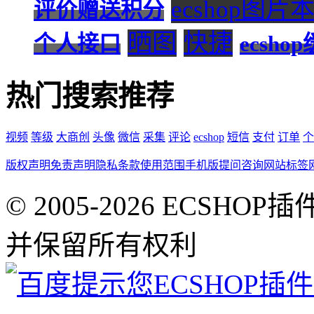
ecshop图片
评价赠送积分
晒图
快捷
个人接口
ecsh
热门搜索推荐
视频
等级
大商创
头像
微信
采集
评论
ecshop
短信
支付
订单
个
版权声明
免责声明
隐私条款
使用范围
手机版
提问咨询
网站标签
© 2005-2026 ECSHOP插
并保留所有权利