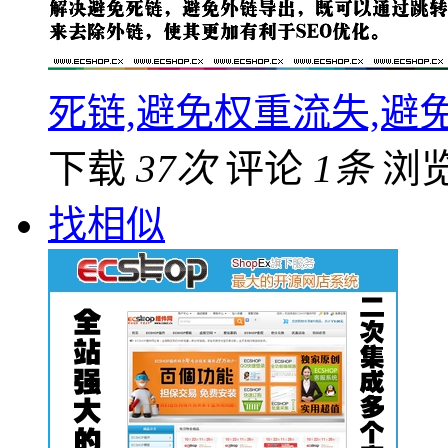
死链,避免权重流失,避
下载
37次
评论
1条
浏
找相似