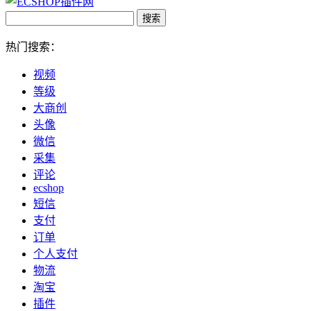
热门搜索：
视频
等级
大商创
头像
微信
采集
评论
ecshop
短信
支付
订单
个人支付
物流
淘宝
插件